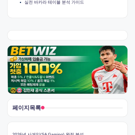
실전 바카라 테이블 분석 가이드
페이지목록
2026년 사게임(SA Gaming) 완전 분석