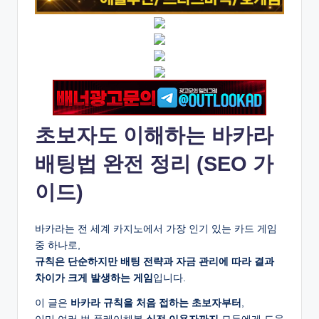
초보자도 이해하는 바카라
배팅법 완전 정리 (SEO 가
이드)
바카라는 전 세계 카지노에서 가장 인기 있는 카드 게임
중 하나로,
규칙은 단순하지만 배팅 전략과 자금 관리에 따라 결과
차이가 크게 발생하는 게임
입니다.
이 글은
바카라 규칙을 처음 접하는 초보자부터
,