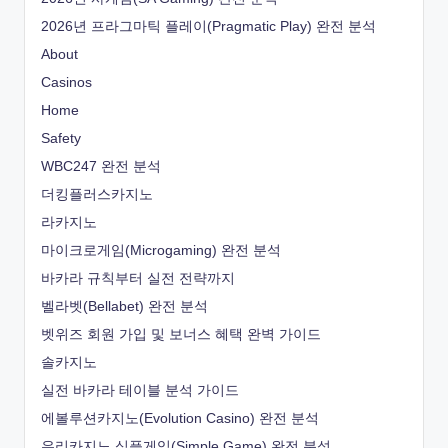
2026년 프라그마틱 플레이(Pragmatic Play) 완전 분석
About
Casinos
Home
Safety
WBC247 완전 분석
더킹플러스카지노
라카지노
마이크로게임(Microgaming) 완전 분석
바카라 규칙부터 실전 전략까지
벨라벳(Bellabet) 완전 분석
벳위즈 회원 가입 및 보너스 혜택 완벽 가이드
솔카지노
실전 바카라 테이블 분석 가이드
에볼루션카지노(Evolution Casino) 완전 분석
우리카지노 심플게임(Simple Game) 완전 분석