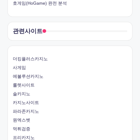
호게임(HoGame) 완전 분석
관련사이트
더킹플러스카지노
사게임
에볼루션카지노
룰렛사이트
솔카지노
카지노사이트
파라존카지노
원엑스벳
먹튀검증
프리카지노