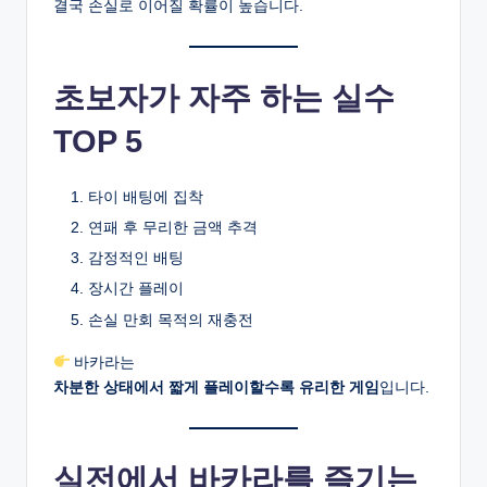
결국 손실로 이어질 확률이 높습니다.
초보자가 자주 하는 실수
TOP 5
타이 배팅에 집착
연패 후 무리한 금액 추격
감정적인 배팅
장시간 플레이
손실 만회 목적의 재충전
바카라는
차분한 상태에서 짧게 플레이할수록 유리한 게임
입니다.
실전에서 바카라를 즐기는