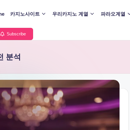
me
카지노사이트
우리카지노 계열
파라오계열
Subscribe
전 분석