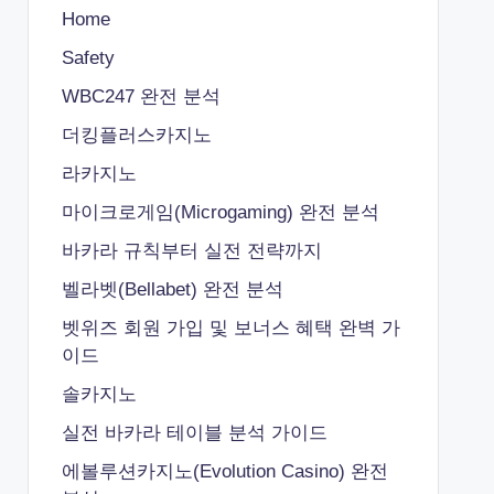
Home
Safety
WBC247 완전 분석
더킹플러스카지노
라카지노
마이크로게임(Microgaming) 완전 분석
바카라 규칙부터 실전 전략까지
벨라벳(Bellabet) 완전 분석
벳위즈 회원 가입 및 보너스 혜택 완벽 가
이드
솔카지노
실전 바카라 테이블 분석 가이드
에볼루션카지노(Evolution Casino) 완전