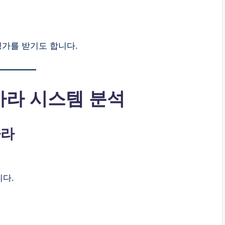
평가를 받기도 합니다.
카라 시스템 분석
카라
다.