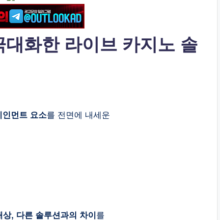
극대화한 라이브 카지노 솔
테인먼트 요소
를 전면에 내세운
대상, 다른 솔루션과의 차이
를