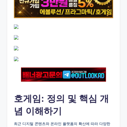
호게임: 정의 및 핵심 개
념 이해하기
최근 디지털 콘텐츠와 온라인 플랫폼의 확산에 따라 다양한