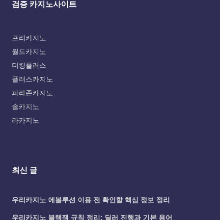
검증 카지노사이트
프리카지노
월드카지노
더킹플러스
플러스카지노
파라존카지노
솔카지노
라카지노
최신 글
우리카지노 에볼루션 이용 전 확인할 핵심 정보 정리
우리카지노 블랙잭 규칙 정리: 딜러 진행과 기본 용어