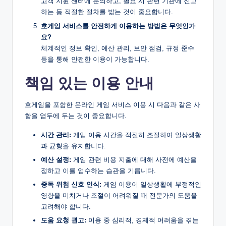
고객 지원 센터에 문의하고, 필요 시 관련 기관에 신고
하는 등 적절한 절차를 밟는 것이 중요합니다.
호게임 서비스를 안전하게 이용하는 방법은 무엇인가
요?
체계적인 정보 확인, 예산 관리, 보안 점검, 규정 준수
등을 통해 안전한 이용이 가능합니다.
책임 있는 이용 안내
호게임을 포함한 온라인 게임 서비스 이용 시 다음과 같은 사
항을 염두에 두는 것이 중요합니다.
시간 관리:
게임 이용 시간을 적절히 조절하여 일상생활
과 균형을 유지합니다.
예산 설정:
게임 관련 비용 지출에 대해 사전에 예산을
정하고 이를 엄수하는 습관을 기릅니다.
중독 위험 신호 인식:
게임 이용이 일상생활에 부정적인
영향을 미치거나 조절이 어려워질 때 전문가의 도움을
고려해야 합니다.
도움 요청 권고:
이용 중 심리적, 경제적 어려움을 겪는