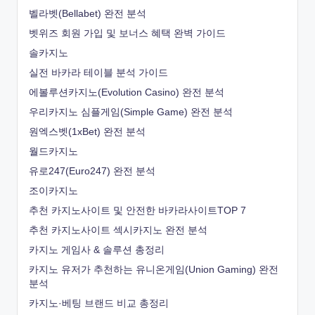
벨라벳(Bellabet) 완전 분석
벳위즈 회원 가입 및 보너스 혜택 완벽 가이드
솔카지노
실전 바카라 테이블 분석 가이드
에볼루션카지노(Evolution Casino) 완전 분석
우리카지노 심플게임(Simple Game) 완전 분석
원엑스벳(1xBet) 완전 분석
월드카지노
유로247(Euro247) 완전 분석
조이카지노
추천 카지노사이트 및 안전한 바카라사이트TOP 7
추천 카지노사이트 섹시카지노 완전 분석
카지노 게임사 & 솔루션 총정리
카지노 유저가 추천하는 유니온게임(Union Gaming) 완전
분석
카지노·베팅 브랜드 비교 총정리