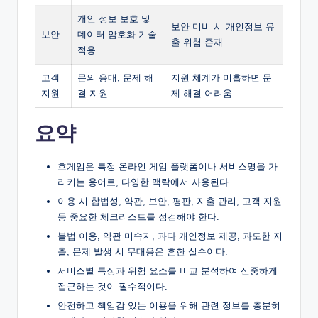
개인 정보 보호 및
보안 미비 시 개인정보 유
보안
데이터 암호화 기술
출 위험 존재
적용
고객
문의 응대, 문제 해
지원 체계가 미흡하면 문
지원
결 지원
제 해결 어려움
요약
호게임은 특정 온라인 게임 플랫폼이나 서비스명을 가
리키는 용어로, 다양한 맥락에서 사용된다.
이용 시 합법성, 약관, 보안, 평판, 지출 관리, 고객 지원
등 중요한 체크리스트를 점검해야 한다.
불법 이용, 약관 미숙지, 과다 개인정보 제공, 과도한 지
출, 문제 발생 시 무대응은 흔한 실수이다.
서비스별 특징과 위험 요소를 비교 분석하여 신중하게
접근하는 것이 필수적이다.
안전하고 책임감 있는 이용을 위해 관련 정보를 충분히