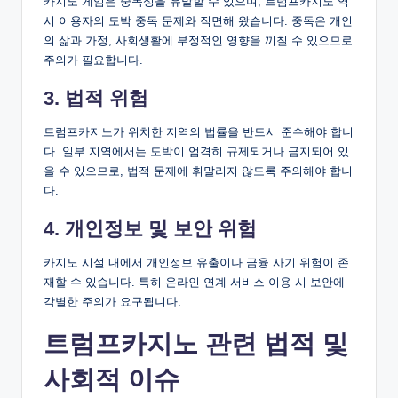
카지노 게임은 중독성을 유발할 수 있으며, 트럼프카지노 역
시 이용자의 도박 중독 문제와 직면해 왔습니다. 중독은 개인
의 삶과 가정, 사회생활에 부정적인 영향을 끼칠 수 있으므로
주의가 필요합니다.
3. 법적 위험
트럼프카지노가 위치한 지역의 법률을 반드시 준수해야 합니
다. 일부 지역에서는 도박이 엄격히 규제되거나 금지되어 있
을 수 있으므로, 법적 문제에 휘말리지 않도록 주의해야 합니
다.
4. 개인정보 및 보안 위험
카지노 시설 내에서 개인정보 유출이나 금융 사기 위험이 존
재할 수 있습니다. 특히 온라인 연계 서비스 이용 시 보안에
각별한 주의가 요구됩니다.
트럼프카지노 관련 법적 및
사회적 이슈