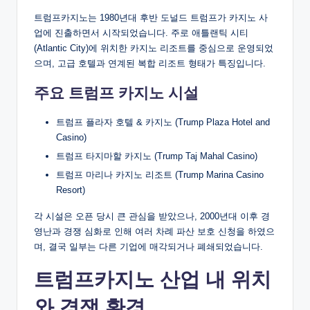
트럼프카지노는 1980년대 후반 도널드 트럼프가 카지노 사
업에 진출하면서 시작되었습니다. 주로 애틀랜틱 시티
(Atlantic City)에 위치한 카지노 리조트를 중심으로 운영되었
으며, 고급 호텔과 연계된 복합 리조트 형태가 특징입니다.
주요 트럼프 카지노 시설
트럼프 플라자 호텔 & 카지노 (Trump Plaza Hotel and
Casino)
트럼프 타지마할 카지노 (Trump Taj Mahal Casino)
트럼프 마리나 카지노 리조트 (Trump Marina Casino
Resort)
각 시설은 오픈 당시 큰 관심을 받았으나, 2000년대 이후 경
영난과 경쟁 심화로 인해 여러 차례 파산 보호 신청을 하였으
며, 결국 일부는 다른 기업에 매각되거나 폐쇄되었습니다.
트럼프카지노 산업 내 위치
와 경쟁 환경