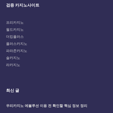
검증 카지노사이트
프리카지노
월드카지노
더킹플러스
플러스카지노
파라존카지노
솔카지노
라카지노
최신 글
우리카지노 에볼루션 이용 전 확인할 핵심 정보 정리