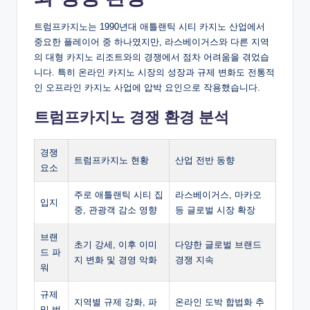
트럼프카지노는 1990년대 애틀랜틱 시티 카지노 산업에서
중요한 플레이어 중 하나였지만, 라스베이거스와 다른 지역
의 대형 카지노 리조트와의 경쟁에서 점차 어려움을 겪었습
니다. 특히 온라인 카지노 시장의 성장과 규제 변화도 전통적
인 오프라인 카지노 사업에 압박 요인으로 작용했습니다.
트럼프카지노 경쟁 환경 분석
경쟁
트럼프카지노 현황
산업 전반 동향
요소
주로 애틀랜틱 시티 집
라스베이거스, 마카오
입지
중, 관광객 감소 영향
등 글로벌 시장 확장
브랜
초기 강세, 이후 이미
다양한 글로벌 브랜드
드 파
지 변화 및 경영 악화
경쟁 지속
워
규제
지역별 규제 강화, 파
온라인 도박 합법화 추
및 법