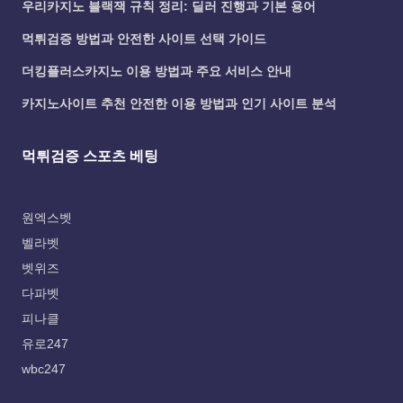
우리카지노 블랙잭 규칙 정리: 딜러 진행과 기본 용어
먹튀검증 방법과 안전한 사이트 선택 가이드
더킹플러스카지노 이용 방법과 주요 서비스 안내
카지노사이트 추천 안전한 이용 방법과 인기 사이트 분석
먹튀검증 스포츠 베팅
원엑스벳
벨라벳
벳위즈
다파벳
피나클
유로247
wbc247