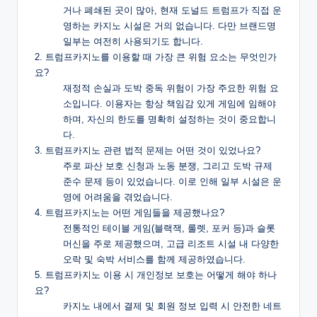
거나 폐쇄된 곳이 많아, 현재 도널드 트럼프가 직접 운
영하는 카지노 시설은 거의 없습니다. 다만 브랜드명
일부는 여전히 사용되기도 합니다.
2. 트럼프카지노를 이용할 때 가장 큰 위험 요소는 무엇인가
요?
재정적 손실과 도박 중독 위험이 가장 주요한 위험 요
소입니다. 이용자는 항상 책임감 있게 게임에 임해야
하며, 자신의 한도를 명확히 설정하는 것이 중요합니
다.
3. 트럼프카지노 관련 법적 문제는 어떤 것이 있었나요?
주로 파산 보호 신청과 노동 분쟁, 그리고 도박 규제
준수 문제 등이 있었습니다. 이로 인해 일부 시설은 운
영에 어려움을 겪었습니다.
4. 트럼프카지노는 어떤 게임들을 제공했나요?
전통적인 테이블 게임(블랙잭, 룰렛, 포커 등)과 슬롯
머신을 주로 제공했으며, 고급 리조트 시설 내 다양한
오락 및 숙박 서비스를 함께 제공하였습니다.
5. 트럼프카지노 이용 시 개인정보 보호는 어떻게 해야 하나
요?
카지노 내에서 결제 및 회원 정보 입력 시 안전한 네트