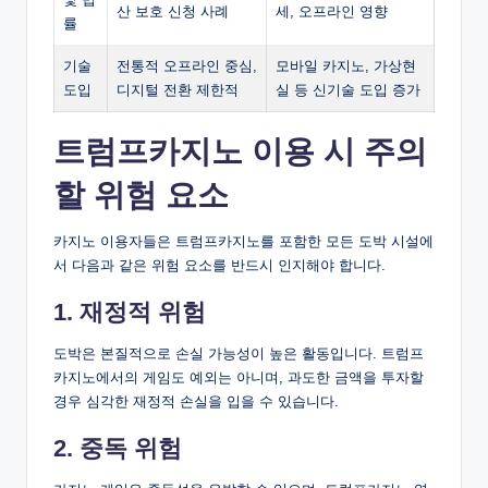
산 보호 신청 사례
세, 오프라인 영향
률
기술
전통적 오프라인 중심,
모바일 카지노, 가상현
도입
디지털 전환 제한적
실 등 신기술 도입 증가
트럼프카지노 이용 시 주의
할 위험 요소
카지노 이용자들은 트럼프카지노를 포함한 모든 도박 시설에
서 다음과 같은 위험 요소를 반드시 인지해야 합니다.
1. 재정적 위험
도박은 본질적으로 손실 가능성이 높은 활동입니다. 트럼프
카지노에서의 게임도 예외는 아니며, 과도한 금액을 투자할
경우 심각한 재정적 손실을 입을 수 있습니다.
2. 중독 위험