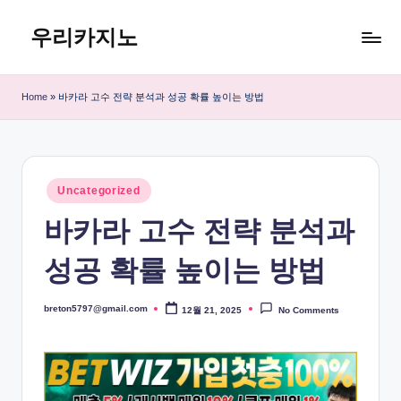
우리카지노
Skip
to
content
Home
»
바카라 고수 전략 분석과 성공 확률 높이는 방법
Posted
Uncategorized
in
바카라 고수 전략 분석과
성공 확률 높이는 방법
breton5797@gmail.com
12월 21, 2025
No Comments
Posted
by