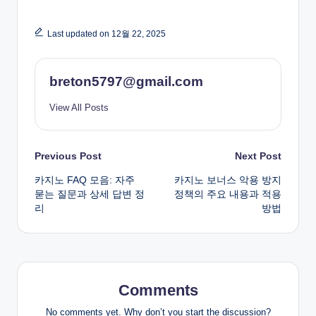
Last updated on 12월 22, 2025
breton5797@gmail.com
View All Posts
Post
Previous Post
Next Post
카지노 FAQ 모음: 자주
카지노 보너스 악용 방지
navigation
묻는 질문과 상세 답변 정
정책의 주요 내용과 적용
리
방법
Comments
No comments yet. Why don’t you start the discussion?