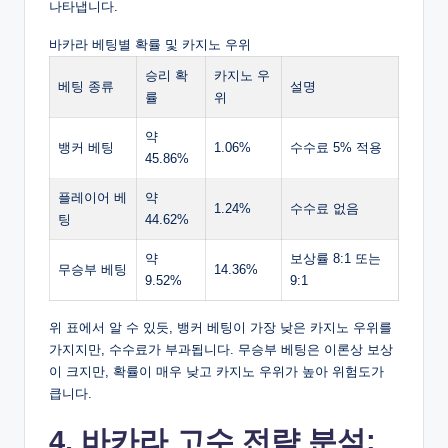
나타냅니다.
바카라 베팅별 확률 및 카지노 우위
승리 확
카지노 우
베팅 종류
설명
률
위
약
뱅커 베팅
1.06%
수수료 5% 적용
45.86%
플레이어 베
약
1.24%
수수료 없음
팅
44.62%
약
보상률 8:1 또는
무승부 베팅
14.36%
9.52%
9:1
위 표에서 알 수 있듯, 뱅커 베팅이 가장 낮은 카지노 우위를
가지지만, 수수료가 부과됩니다. 무승부 베팅은 이론상 보상
이 크지만, 확률이 매우 낮고 카지노 우위가 높아 위험도가
큽니다.
4. 바카라 고수 전략 분석: