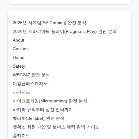
2026년 사게임(SA Gaming) 완전 분석
2026년 프라그마틱 플레이(Pragmatic Play) 완전 분석
About
Casinos
Home
Safety
WBC247 완전 분석
더킹플러스카지노
라카지노
마이크로게임(Microgaming) 완전 분석
바카라 규칙부터 실전 전략까지
벨라벳(Bellabet) 완전 분석
벳위즈 회원 가입 및 보너스 혜택 완벽 가이드
솔카지노