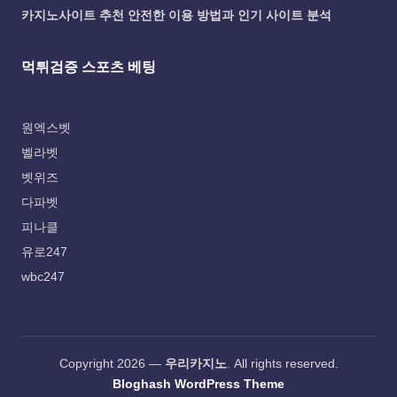
카지노사이트 추천 안전한 이용 방법과 인기 사이트 분석
먹튀검증 스포츠 베팅
원엑스벳
벨라벳
벳위즈
다파벳
피나클
유로247
wbc247
Copyright 2026 —
우리카지노
. All rights reserved.
Bloghash WordPress Theme