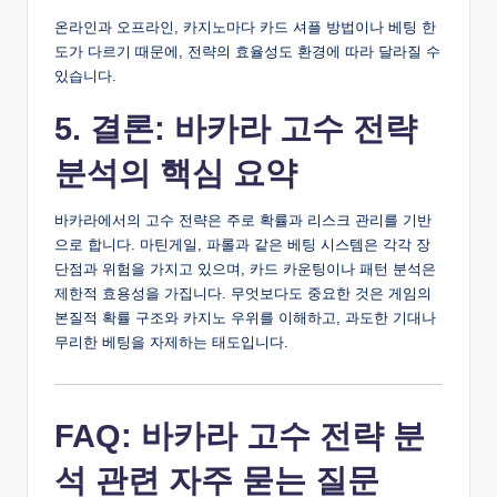
온라인과 오프라인, 카지노마다 카드 셔플 방법이나 베팅 한
도가 다르기 때문에, 전략의 효율성도 환경에 따라 달라질 수
있습니다.
5. 결론: 바카라 고수 전략
분석의 핵심 요약
바카라에서의 고수 전략은 주로 확률과 리스크 관리를 기반
으로 합니다. 마틴게일, 파롤과 같은 베팅 시스템은 각각 장
단점과 위험을 가지고 있으며, 카드 카운팅이나 패턴 분석은
제한적 효용성을 가집니다. 무엇보다도 중요한 것은 게임의
본질적 확률 구조와 카지노 우위를 이해하고, 과도한 기대나
무리한 베팅을 자제하는 태도입니다.
FAQ: 바카라 고수 전략 분
석 관련 자주 묻는 질문